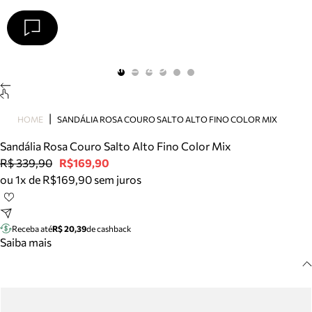
Arezzo
Favoritos
categorias sugeridas
Buscar produtos
Bota
HOME
SANDÁLIA ROSA COURO SALTO ALTO FINO COLOR MIX
Papete
Scarpin
Sandália Rosa Couro Salto Alto Fino Color Mix
Mocassim
R$ 339,90
R$169,90
Bolsa
ou 1x de R$169,90 sem juros
Sapatilha
Tamanco
Tênis
Receba até
R$ 20,39
de cashback
Mule
Saiba mais
Rasteira
Precisa de ajuda?
Tire dúvidas sobre pedidos, devoluções e mais.