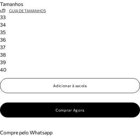
Tamanhos
Meus pedidos
GUIA DE TAMANHOS
Acompanhe seus pedidos e solicite devoluções.
33
34
35
36
37
38
39
40
Adicionar à sacola
Comprar Agora
Compre pelo Whatsapp