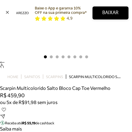
Baixe o App e garanta 10% 
BAIXAR
OFF na sua primeira compra* 
4,9
Arezzo
Favoritos
categorias sugeridas
Buscar produtos
Bota
Papete
Scarpin
Mocassim
Bolsa
S
CARPIN MULTICOLORIDO SALTO BLOCO CAP TOE VERMELHO
HOME
SAPATOS
SCARPINS
Sapatilha
Scarpin Multicolorido Salto Bloco Cap Toe Vermelho
Tamanco
R$ 459,90
Tênis
ou 5x de R$91,98 sem juros
Mule
Rasteira
Precisa de ajuda?
Tire dúvidas sobre pedidos, devoluções e mais.
Receba até
R$ 55,19
de cashback
Saiba mais