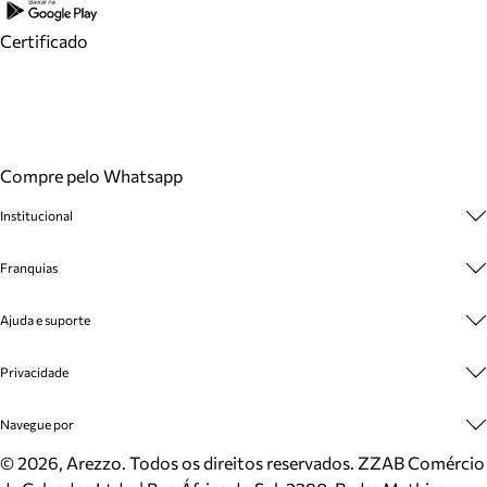
Certificado
Compre pelo Whatsapp
Institucional
Sobre A Marca
Franquias
Cashback
Trabalhe Conosco
Multimarcas
Ajuda e suporte
Venda Corporativa
Plano de Negócio
Sustentabilidade
Seja Franqueado
Central de Atendimento
Privacidade
Mapa do Site
Cadastro
Benefícios
Entrega
Termos de Uso
Navegue por
Inverno
Meus Pedidos
Politica e Privacidade
Mundo Arezzo
Trocas e Devoluções
Sapatos
©
2026
, Arezzo. Todos os direitos reservados.
ZZAB Comércio