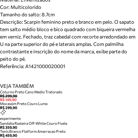
Cor
:
Multicolorido
Tamanho do salto:
8.7cm
Descrição:
Scarpin feminino preto e branco em pelo. O sapato
tem salto médio bloco e bico quadrado com biqueira vermelha
em verniz. Fechado, traz cabedal com recorte arredondado em
U na parte superior do pé e laterais amplas. Com palmilha
contrastante e inscrição do nome da marca, exibe parte do
peito do pé.
Referência:
A1421000020001
VEJA TAMBÉM
Coturno Preto Cano Medio Tratorado
R$ 299,90
R$ 149,90
Mocassim Preto Couro Luma
R$ 299,90
experimente
Sandalia Rasteira Off-White Couro Fivela
R$ 359,90
Tenis Branco Flatform Amarracao Preto
R$ 459,90