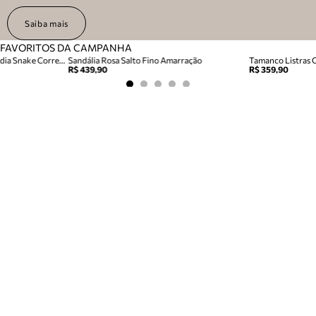
Saiba mais
FAVORITOS DA CAMPANHA
Bolsa Clutch Listras Couro Média Snake Corrente
Sandália Rosa Salto Fino Amarração
Tamanco Listras 
R$ 439,90
R$ 359,90
VER MAIS
AREZZO PERTO
DE VOCÊ
Veja a vitrine online das lojas mais perto da sua casa e
aproveite os benefícios