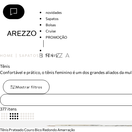
novidades
Sapatos
Bolsas
Cruise
PROMOÇÃO
Arezzo
HOME
SAPATOS
TÊNIS
Tênis
Confortável e prático, o tênis feminino é um dos grandes aliados da 
Mostrar filtros
377
itens
Tênis Prateado Couro Bico Redondo Amarração