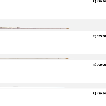
R$ 439,90
sobre
pedidos,
devoluções
e mais.
Meus
pedidos
Acompanhe
R$ 399,90
seus
pedidos e
solicite
devoluções.
R$ 399,90
R$ 439,90