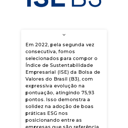
Código de Conduta
Treinamento de
Compliance_Discriminação, assédio e
boas práticas
Cadeia de fornecimento-Arezzo&Co
Em 2022, pela segunda vez
consecutiva, fomos
Lista de fornecedores Arezzo&Co
selecionados para compor o
CDP_Climate_Change_Questionnaire_2023_Are
Índice de Sustentabilidade
Empresarial (ISE) da Bolsa de
Políticas de privacidade
Valores do Brasil (B3), com
expressiva evolução na
Privacy Policy
pontuação, atingindo 75,93
Cartilha Antirracista
pontos. Isso demonstra a
solidez na adoção de boas
Cartilha de Comunicação Inclusiva
práticas ESG nos
posicionando entre as
Cartilha Anticapacitista
empresas que são referência