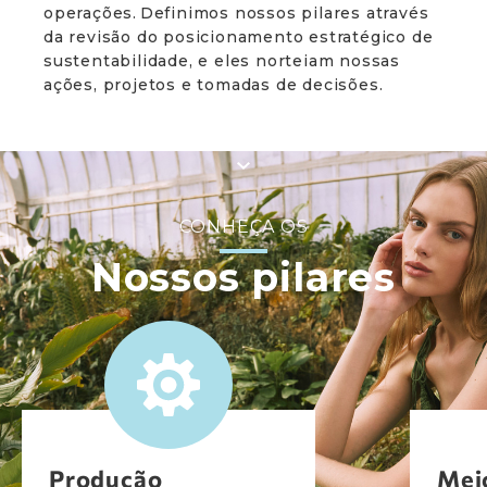
operações. Definimos nossos pilares através
da revisão do posicionamento estratégico de
sustentabilidade, e eles norteiam nossas
ações, projetos e tomadas de decisões.
CONHEÇA OS
Nossos pilares
Produção
Mei