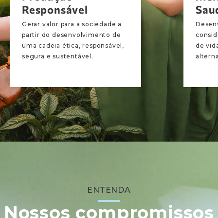
Responsável
Sau
Gerar valor para a sociedade a
Desenv
partir do desenvolvimento de
consid
uma cadeia ética, responsável,
de vid
segura e sustentável.
altern
ENTENDA
Nossos compromissos