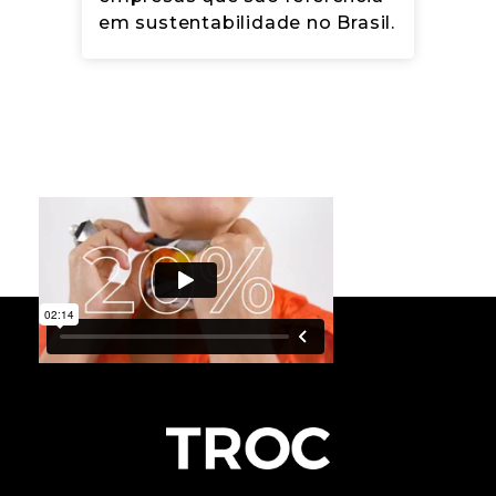
Resumo da Análise de Cenários
em sustentabilidade no Brasil.
Climáticos
Código de Conduta de Fornecedores
Estudo de ACV da Alme Tênis Carbon
Neutral
Relatório Bonés preto e verde
Relatório Carbon Neutral
Relatório Slide Ecoa + Lume
Relatório Mapá
Relatório Eu Reciclo
Relatório Anual 2023 PT - Arquivo
acessível
Relatório Anual 2023 EN - Arquivo