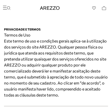
Arezzo
Favoritos
Buscar produtos
categorias sugeridas
Bota
Papete
PRIVACIDADE E TERMOS
Scarpin
Termos de Uso
Mocassim
Este termo de uso e condições gerais aplica-se à utilização
Bolsa
dos serviços do site AREZZO. Qualquer pessoa física ou
Sapatilha
jurídica que atenda aos requisitos deste termo, que
Tamanco
Tênis
pretenda utilizar quaisquer dos serviços oferecidos no site
Mule
AREZZO ou adquirir qualquer produto por ele
Rasteira
comercializado deverá ler e manifestar aceitação deste
Precisa de ajuda?
termo, que é submetido à apreciação de todo novo usuário
Tire dúvidas sobre pedidos, devoluções e mais.
no momento de seu cadastro. Ao clicar em "de acordo", o
usuário manifesta haver lido, compreendido e aceitado
Meus pedidos
Acompanhe seus pedidos e solicite devoluções.
todas as cláusulas deste termo.