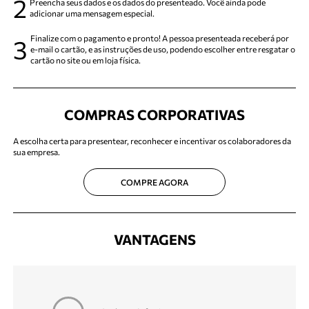
2
Preencha seus dados e os dados do presenteado. Você ainda pode
adicionar uma mensagem especial.
Finalize com o pagamento e pronto! A pessoa presenteada receberá por
3
e-mail o cartão, e as instruções de uso, podendo escolher entre resgatar o
cartão no site ou em loja física.
COMPRAS CORPORATIVAS
A escolha certa para presentear, reconhecer e incentivar os colaboradores da
sua empresa.
COMPRE AGORA
VANTAGENS