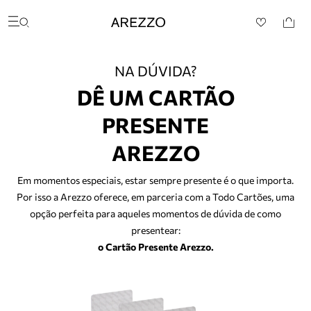
Arezzo
Favoritos
Buscar produtos
categorias sugeridas
Bota
NA DÚVIDA?
Papete
Scarpin
DÊ UM CARTÃO
Mocassim
PRESENTE
Bolsa
Sapatilha
AREZZO
Tamanco
Tênis
Mule
Em momentos especiais, estar sempre presente é o que importa.
Rasteira
Por isso a Arezzo oferece, em parceria com a Todo Cartões, uma
Precisa de ajuda?
opção perfeita para aqueles momentos de dúvida de como
Tire dúvidas sobre pedidos, devoluções e mais.
presentear:
o Cartão Presente Arezzo.
Meus pedidos
Acompanhe seus pedidos e solicite devoluções.