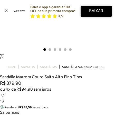
Baixe o App e garanta 10% 
BAIXAR
OFF na sua primeira compra* 
4,9
Arezzo
Favoritos
categorias sugeridas
Buscar produtos
Bota
Papete
Scarpin
Mocassim
Bolsa
S
ANDÁLIA MARROM COURO SALTO ALTO FINO TIRAS
HOME
SAPATOS
SANDÁLIAS
Sapatilha
Sandália Marrom Couro Salto Alto Fino Tiras
Tamanco
R$ 379,90
Tênis
ou 4x de R$94,98 sem juros
Mule
Rasteira
Precisa de ajuda?
Tire dúvidas sobre pedidos, devoluções e mais.
Receba até
R$ 45,59
de cashback
Saiba mais