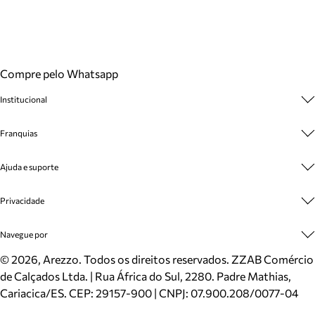
Compre pelo Whatsapp
Institucional
Sobre A Marca
Franquias
Cashback
Trabalhe Conosco
Multimarcas
Ajuda e suporte
Venda Corporativa
Plano de Negócio
Sustentabilidade
Seja Franqueado
Central de Atendimento
Privacidade
Mapa do Site
Cadastro
Benefícios
Entrega
Termos de Uso
Navegue por
Inverno
Meus Pedidos
Politica e Privacidade
Mundo Arezzo
Trocas e Devoluções
Sapatos
©
2026
, Arezzo. Todos os direitos reservados.
ZZAB Comércio
Cartão Presente
Bolsas
de Calçados Ltda. | Rua África do Sul, 2280. Padre Mathias,
Localizador de lojas
Scarpins
Cariacica/ES. CEP: 29157-900 | CNPJ: 07.900.208/0077-04
Sapatilhas