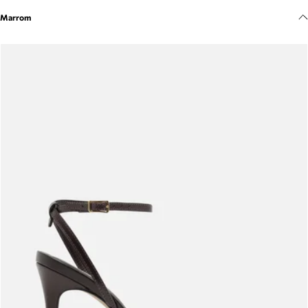
Meus pedidos
Marrom
Acompanhe seus pedidos e solicite devoluções.