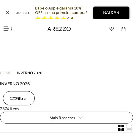
Baixe o App e garanta 10% 
BAIXAR
OFF na sua primeira compra* 
4,9
Arezzo
Favoritos
Buscar produtos
categorias sugeridas
Bota
Papete
Scarpin
Mocassim
Bolsa
HOME
INVERNO 2026
Sapatilha
Tamanco
INVERNO 2026
Tênis
Mule
Filtrar
Rasteira
Precisa de ajuda?
2374
itens
Tire dúvidas sobre pedidos, devoluções e mais.
Mais Recentes
Meus pedidos
Acompanhe seus pedidos e solicite devoluções.