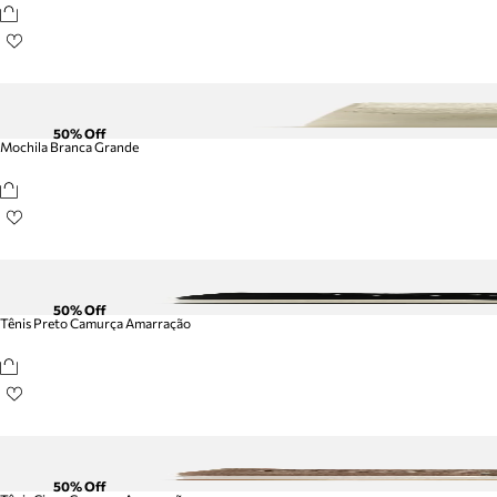
50
% Off
Mochila Branca Grande
50
% Off
Tênis Preto Camurça Amarração
50
% Off