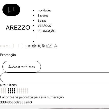
novidades
Sapatos
Bolsas
VERÃO'27
PROMOÇÃO
Arezzo
HOME
PROMOÇÃO
Promoção
Mostrar filtros
6393
itens
Encontre os produtos pela sua numeração
33
34
35
36
37
38
39
40