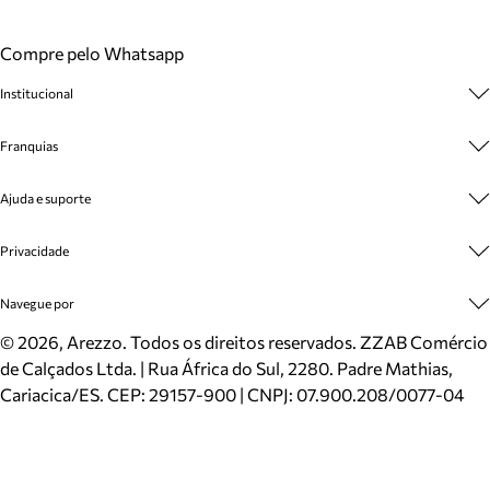
Compre pelo Whatsapp
Institucional
Sobre A Marca
Franquias
Cashback
Trabalhe Conosco
Multimarcas
Ajuda e suporte
Venda Corporativa
Plano de Negócio
Sustentabilidade
Seja Franqueado
Central de Atendimento
Privacidade
Mapa do Site
Cadastro
Benefícios
Entrega
Termos de Uso
Navegue por
Inverno
Meus Pedidos
Politica e Privacidade
Mundo Arezzo
Trocas e Devoluções
Sapatos
©
2026
, Arezzo. Todos os direitos reservados.
ZZAB Comércio
Cartão Presente
Bolsas
de Calçados Ltda. | Rua África do Sul, 2280. Padre Mathias,
Localizador de lojas
Scarpins
Cariacica/ES. CEP: 29157-900 | CNPJ: 07.900.208/0077-04
Sapatilhas
Mocassins
Tênis