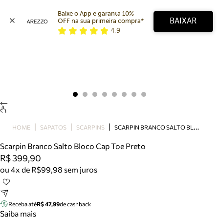
Baixe o App e garanta 10% 
BAIXAR
OFF na sua primeira compra* 
4,9
Arezzo
Favoritos
categorias sugeridas
Buscar produtos
Bota
Papete
Scarpin
Mocassim
Bolsa
S
CARPIN BRANCO SALTO BLOCO CAP TOE PRETO
HOME
SAPATOS
SCARPINS
Sapatilha
Scarpin Branco Salto Bloco Cap Toe Preto
Tamanco
R$ 399,90
Tênis
ou 4x de R$99,98 sem juros
Mule
Rasteira
Precisa de ajuda?
Tire dúvidas sobre pedidos, devoluções e mais.
Receba até
R$ 47,99
de cashback
Saiba mais