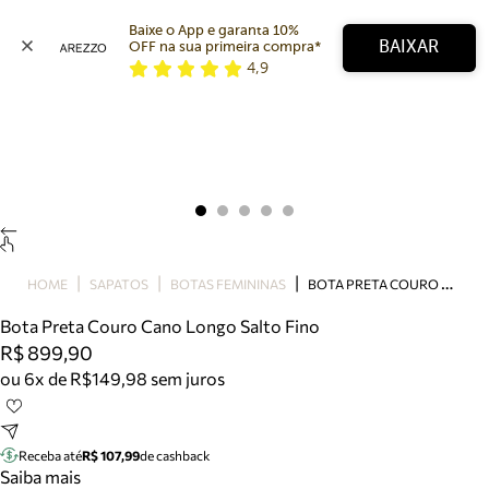
Baixe o App e garanta 10% 
BAIXAR
OFF na sua primeira compra* 
4,9
Arezzo
Favoritos
categorias sugeridas
Buscar produtos
Bota
Papete
Scarpin
Mocassim
Bolsa
B
OTA PRETA COURO CANO LONGO SALTO FINO
HOME
SAPATOS
BOTAS FEMININAS
Sapatilha
Bota Preta Couro Cano Longo Salto Fino
Tamanco
R$ 899,90
Tênis
ou 6x de R$149,98 sem juros
Mule
Rasteira
Precisa de ajuda?
Tire dúvidas sobre pedidos, devoluções e mais.
Receba até
R$ 107,99
de cashback
Saiba mais