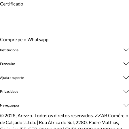
Certificado
Compre pelo Whatsapp
Institucional
Sobre A Marca
Franquias
Cashback
Trabalhe Conosco
Multimarcas
Ajuda e suporte
Venda Corporativa
Plano de Negócio
Sustentabilidade
Seja Franqueado
Central de Atendimento
Privacidade
Mapa do Site
Cadastro
Benefícios
Entrega
Termos de Uso
Navegue por
Inverno
Meus Pedidos
Politica e Privacidade
Mundo Arezzo
Trocas e Devoluções
Sapatos
©
2026
, Arezzo. Todos os direitos reservados.
ZZAB Comércio
Cartão Presente
Bolsas
de Calçados Ltda. | Rua África do Sul, 2280. Padre Mathias,