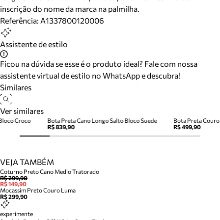
inscrição do nome da marca na palmilha.
Referência:
A1337800120006
Assistente de estilo
Ficou na dúvida se esse é o produto ideal? Fale com nossa
assistente virtual de estilo no WhatsApp e descubra!
Similares
Ver similares
Bloco Croco
Bota Preta Cano Longo Salto Bloco Suede
Bota Preta Couro
R$ 839,90
R$ 499,90
VEJA TAMBÉM
Coturno Preto Cano Medio Tratorado
R$ 299,90
R$ 149,90
Mocassim Preto Couro Luma
R$ 299,90
experimente