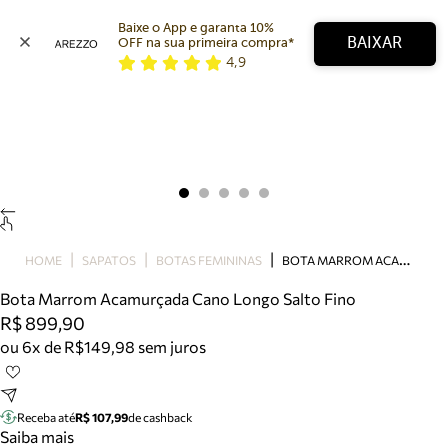
Baixe o App e garanta 10% 
BAIXAR
OFF na sua primeira compra* 
4,9
Arezzo
Favoritos
categorias sugeridas
Buscar produtos
Bota
Papete
Scarpin
Mocassim
Bolsa
B
OTA MARROM ACAMURÇADA CANO LONGO SALTO FINO
HOME
SAPATOS
BOTAS FEMININAS
Sapatilha
Bota Marrom Acamurçada Cano Longo Salto Fino
Tamanco
R$ 899,90
Tênis
ou 6x de R$149,98 sem juros
Mule
Rasteira
Precisa de ajuda?
Tire dúvidas sobre pedidos, devoluções e mais.
Receba até
R$ 107,99
de cashback
Saiba mais