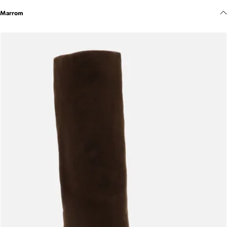
Meus pedidos
Marrom
Acompanhe seus pedidos e solicite devoluções.