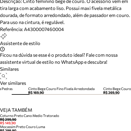
Descrição:
Cinto feminino bege de couro. O acessório vem em
tira larga com acabamento liso. Possui maxi fivela metálica
dourada, de formato arredondado, além de passador em couro.
Para uso na cintura, é regulável.
Referência:
A4300007460004
Assistente de estilo
Ficou na dúvida se esse é o produto ideal? Fale com nossa
assistente virtual de estilo no WhatsApp e descubra!
Similares
Ver similares
a Pedras
Cinto Bege Couro Fino Fivela Arredondada
Cinto Bege Couro
R$ 169,90
R$ 269,90
VEJA TAMBÉM
Coturno Preto Cano Medio Tratorado
R$ 299,90
R$ 149,90
Mocassim Preto Couro Luma
R$ 299,90