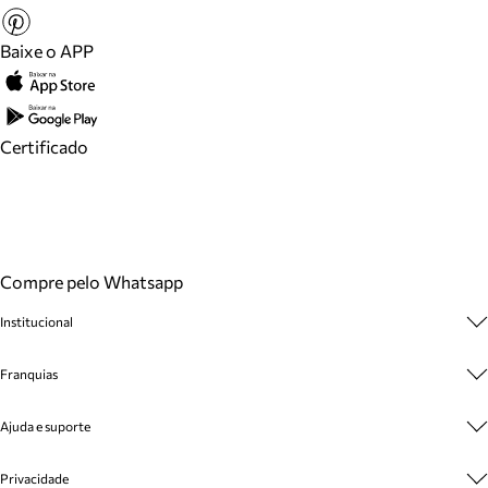
Baixe o APP
Certificado
Compre pelo Whatsapp
Institucional
Sobre A Marca
Franquias
Cashback
Trabalhe Conosco
Multimarcas
Ajuda e suporte
Venda Corporativa
Plano de Negócio
Sustentabilidade
Seja Franqueado
Central de Atendimento
Privacidade