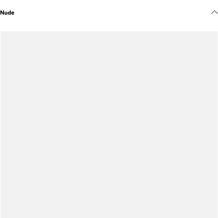
Meus pedidos
Nude
Acompanhe seus pedidos e solicite devoluções.