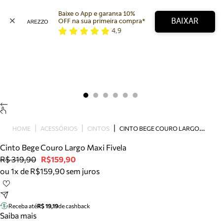
Baixe o App e garanta 10% 
BAIXAR
OFF na sua primeira compra* 
4,9
Arezzo
Favoritos
categorias sugeridas
Buscar produtos
Bota
Papete
Scarpin
Mocassim
Bolsa
C
INTO BEGE COURO LARGO MAXI FIVELA
HOME
ACESSÓRIOS
CINTOS
Sapatilha
Cinto Bege Couro Largo Maxi Fivela
Tamanco
R$ 319,90
R$159,90
Tênis
ou 1x de R$159,90 sem juros
Mule
Rasteira
Precisa de ajuda?
Tire dúvidas sobre pedidos, devoluções e mais.
Receba até
R$ 19,19
de cashback
Saiba mais