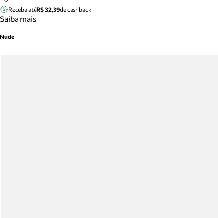
Receba até
R$ 32,39
de cashback
Saiba mais
Nude