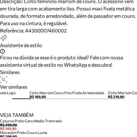
Descrição:
Cinto feminino marrom de couro. O acessório vem
em tira larga com acabamento liso. Possui maxi fivela metálica
dourada, de formato arredondado, além de passador em couro.
Para uso na cintura, é regulável.
Referência:
A4300007460002
Assistente de estilo
Ficou na dúvida se esse é o produto ideal? Fale com nossa
assistente virtual de estilo no WhatsApp e descubra!
Similares
Ver similares
vela Logo
Cinto Marrom Couro Fino Fivela Arredondada
Cinto Marrom Cou
R$ 169,90
R$ 219,90
VEJA TAMBÉM
Coturno Preto Cano Medio Tratorado
R$ 299,90
R$ 149,90
Mocassim Preto Couro Luma
R$ 299,90