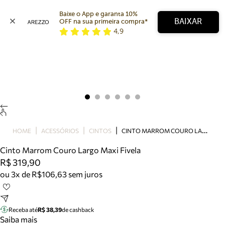
Baixe o App e garanta 10% 
BAIXAR
OFF na sua primeira compra* 
4,9
Arezzo
Favoritos
categorias sugeridas
Buscar produtos
Bota
Papete
Scarpin
Mocassim
Bolsa
C
INTO MARROM COURO LARGO MAXI FIVELA
HOME
ACESSÓRIOS
CINTOS
Sapatilha
Cinto Marrom Couro Largo Maxi Fivela
Tamanco
R$ 319,90
Tênis
ou 3x de R$106,63 sem juros
Mule
Rasteira
Precisa de ajuda?
Tire dúvidas sobre pedidos, devoluções e mais.
Receba até
R$ 38,39
de cashback
Saiba mais