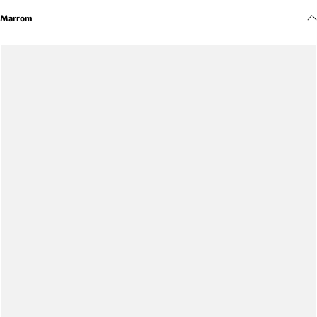
Meus pedidos
Marrom
Acompanhe seus pedidos e solicite devoluções.