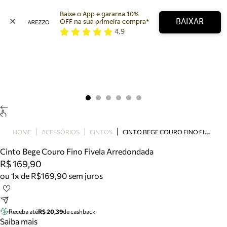
Baixe o App e garanta 10% 
BAIXAR
OFF na sua primeira compra* 
4,9
Arezzo
Favoritos
categorias sugeridas
Buscar produtos
Bota
Papete
Scarpin
Mocassim
Bolsa
C
INTO BEGE COURO FINO FIVELA ARREDONDADA
HOME
ACESSÓRIOS
CINTOS
Sapatilha
Cinto Bege Couro Fino Fivela Arredondada
Tamanco
R$ 169,90
Tênis
ou 1x de R$169,90 sem juros
Mule
Rasteira
Precisa de ajuda?
Tire dúvidas sobre pedidos, devoluções e mais.
Receba até
R$ 20,39
de cashback
Saiba mais