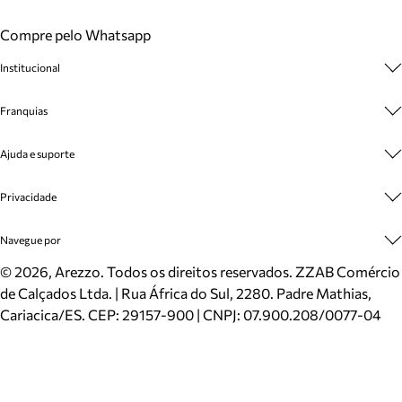
Compre pelo Whatsapp
Institucional
Sobre A Marca
Franquias
Cashback
Trabalhe Conosco
Multimarcas
Ajuda e suporte
Venda Corporativa
Plano de Negócio
Sustentabilidade
Seja Franqueado
Central de Atendimento
Privacidade
Mapa do Site
Cadastro
Benefícios
Entrega
Termos de Uso
Navegue por
Inverno
Meus Pedidos
Politica e Privacidade
Mundo Arezzo
Trocas e Devoluções
Sapatos
©
2026
, Arezzo. Todos os direitos reservados.
ZZAB Comércio
Cartão Presente
Bolsas
de Calçados Ltda. | Rua África do Sul, 2280. Padre Mathias,
Localizador de lojas
Scarpins
Cariacica/ES. CEP: 29157-900 | CNPJ: 07.900.208/0077-04
Sapatilhas
Mocassins
Tênis
Sandálias