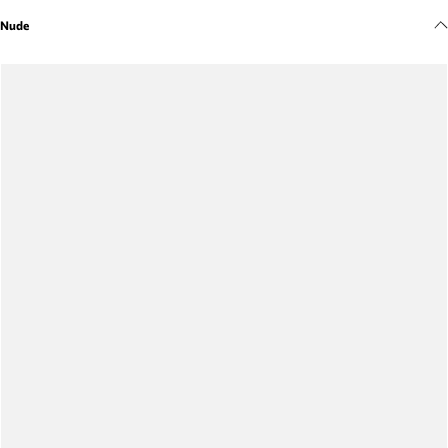
Meus pedidos
Nude
Acompanhe seus pedidos e solicite devoluções.