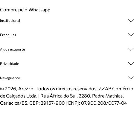
Compre pelo Whatsapp
Institucional
Sobre A Marca
Franquias
Cashback
Trabalhe Conosco
Multimarcas
Ajuda e suporte
Venda Corporativa
Plano de Negócio
Sustentabilidade
Seja Franqueado
Central de Atendimento
Privacidade
Mapa do Site
Cadastro
Benefícios
Entrega
Termos de Uso
Navegue por
Inverno
Meus Pedidos
Politica e Privacidade
Mundo Arezzo
Trocas e Devoluções
Sapatos
©
2026
, Arezzo. Todos os direitos reservados.
ZZAB Comércio
Cartão Presente
Bolsas
de Calçados Ltda. | Rua África do Sul, 2280. Padre Mathias,
Localizador de lojas
Scarpins
Cariacica/ES. CEP: 29157-900 | CNPJ: 07.900.208/0077-04
Sapatilhas
Mocassins
Tênis
Sandálias