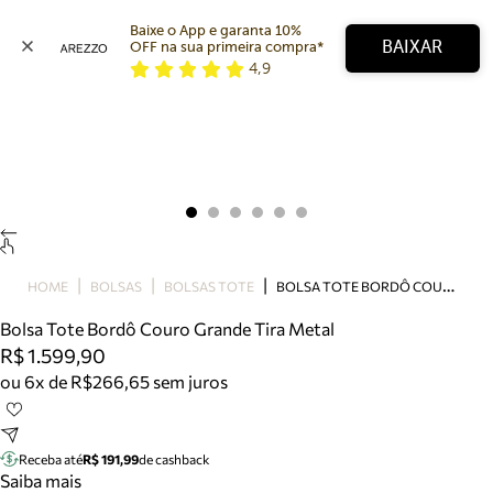
Baixe o App e garanta 10% 
BAIXAR
OFF na sua primeira compra* 
4,9
Arezzo
Favoritos
categorias sugeridas
Buscar produtos
Bota
Papete
Scarpin
Mocassim
Bolsa
B
OLSA TOTE BORDÔ COURO GRANDE TIRA METAL
HOME
BOLSAS
BOLSAS TOTE
Sapatilha
Bolsa Tote Bordô Couro Grande Tira Metal
Tamanco
R$ 1.599,90
Tênis
ou 6x de R$266,65 sem juros
Mule
Rasteira
Precisa de ajuda?
Tire dúvidas sobre pedidos, devoluções e mais.
Receba até
R$ 191,99
de cashback
Saiba mais