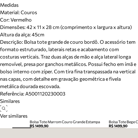
Medidas
Material
:
Couros
Cor
:
Vermelho
Dimensões:
42 x 11 x 28 cm (comprimento x largura x altura)
Altura da alça:
45
cm
Descrição:
Bolsa tote grande de couro bordô. O acessório tem
formato estruturado, laterais retas e acabamento com
costuras verticais. Traz duas alças de mão e alça lateral longa
removível, presa por ganchos metálicos. Possui fecho em ímã e
bolso interno com zíper. Com tira fina transpassada na vertical
nas capas, com detalhe em gravação geométrica e fivela
metálica dourada escovada.
Referência:
A5001120230003
Similares
Ver similares
Bolsa Tote Marrom Couro Grande Estampa
Bolsa Tote Bege 
R$ 1499,90
R$ 1499,90