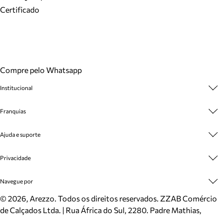
Certificado
Compre pelo Whatsapp
Institucional
Sobre A Marca
Franquias
Cashback
Trabalhe Conosco
Multimarcas
Ajuda e suporte
Venda Corporativa
Plano de Negócio
Sustentabilidade
Seja Franqueado
Central de Atendimento
Privacidade
Mapa do Site
Cadastro
Benefícios
Entrega
Termos de Uso
Navegue por
Inverno
Meus Pedidos
Politica e Privacidade
Mundo Arezzo
Trocas e Devoluções
Sapatos
©
2026
, Arezzo. Todos os direitos reservados.
ZZAB Comércio
Cartão Presente
Bolsas
de Calçados Ltda. | Rua África do Sul, 2280. Padre Mathias,