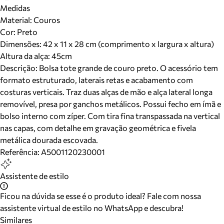
Medidas
Material
:
Couros
Cor
:
Preto
Dimensões:
42 x 11 x 28 cm (comprimento x largura x altura)
Altura da alça:
45
cm
Descrição:
Bolsa tote grande de couro preto. O acessório tem
formato estruturado, laterais retas e acabamento com
costuras verticais. Traz duas alças de mão e alça lateral longa
removível, presa por ganchos metálicos. Possui fecho em ímã e
bolso interno com zíper. Com tira fina transpassada na vertical
nas capas, com detalhe em gravação geométrica e fivela
metálica dourada escovada.
Referência:
A5001120230001
Assistente de estilo
Ficou na dúvida se esse é o produto ideal? Fale com nossa
assistente virtual de estilo no WhatsApp e descubra!
Similares