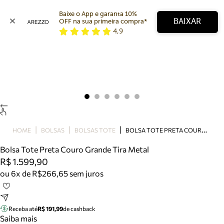
Baixe o App e garanta 10% 
BAIXAR
OFF na sua primeira compra* 
4,9
Arezzo
Favoritos
categorias sugeridas
Buscar produtos
Bota
Papete
Scarpin
Mocassim
Bolsa
B
OLSA TOTE PRETA COURO GRANDE TIRA METAL
HOME
BOLSAS
BOLSAS TOTE
Sapatilha
Bolsa Tote Preta Couro Grande Tira Metal
Tamanco
R$ 1.599,90
Tênis
ou 6x de R$266,65 sem juros
Mule
Rasteira
Precisa de ajuda?
Tire dúvidas sobre pedidos, devoluções e mais.
Receba até
R$ 191,99
de cashback
Saiba mais