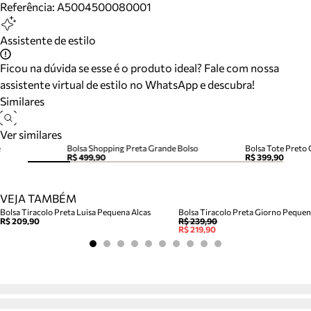
Referência:
A5004500080001
Assistente de estilo
Ficou na dúvida se esse é o produto ideal? Fale com nossa
assistente virtual de estilo no WhatsApp e descubra!
Similares
Ver similares
e
Bolsa Shopping Preta Grande Bolso
Bolsa Tote Preto
R$ 499,90
R$ 399,90
VEJA TAMBÉM
Bolsa Tiracolo Preta Luisa Pequena Alcas
Bolsa Tiracolo Preta Giorno Peque
R$ 209,90
R$ 239,90
R$ 219,90