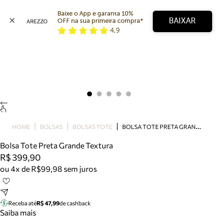
Baixe o App e garanta 10% 
BAIXAR
OFF na sua primeira compra* 
4,9
Arezzo
Favoritos
categorias sugeridas
Buscar produtos
Bota
Papete
Scarpin
Mocassim
Bolsa
B
OLSA TOTE PRETA GRANDE TEXTURA
HOME
BOLSAS
BOLSAS TOTE
Sapatilha
Bolsa Tote Preta Grande Textura
Tamanco
R$ 399,90
Tênis
ou 4x de R$99,98 sem juros
Mule
Rasteira
Precisa de ajuda?
Tire dúvidas sobre pedidos, devoluções e mais.
Receba até
R$ 47,99
de cashback
Saiba mais