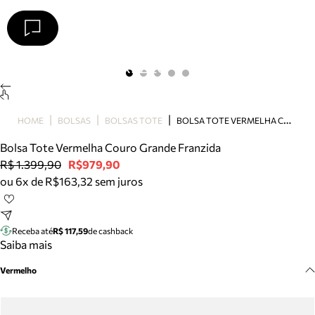
Arezzo
Favoritos
categorias sugeridas
Buscar produtos
Bota
B
OLSA TOTE VERMELHA COURO GRANDE FRANZIDA
HOME
BOLSAS
BOLSAS TOTE
Papete
Scarpin
Bolsa Tote Vermelha Couro Grande Franzida
Mocassim
R$ 1.399,90
R$979,90
Bolsa
ou 6x de R$163,32 sem juros
Sapatilha
Tamanco
Tênis
Receba até
R$ 117,59
de cashback
Mule
Saiba mais
Rasteira
Vermelho
Precisa de ajuda?
Tire dúvidas sobre pedidos, devoluções e mais.