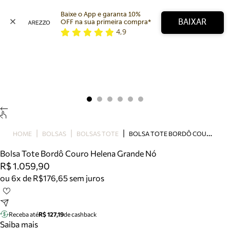
Baixe o App e garanta 10% 
BAIXAR
OFF na sua primeira compra* 
4,9
Arezzo
Favoritos
categorias sugeridas
Buscar produtos
Bota
Papete
Scarpin
Mocassim
Bolsa
B
OLSA TOTE BORDÔ COURO HELENA GRANDE NÓ
HOME
BOLSAS
BOLSAS TOTE
Sapatilha
Bolsa Tote Bordô Couro Helena Grande Nó
Tamanco
R$ 1.059,90
Tênis
ou 6x de R$176,65 sem juros
Mule
Rasteira
Precisa de ajuda?
Tire dúvidas sobre pedidos, devoluções e mais.
Receba até
R$ 127,19
de cashback
Saiba mais