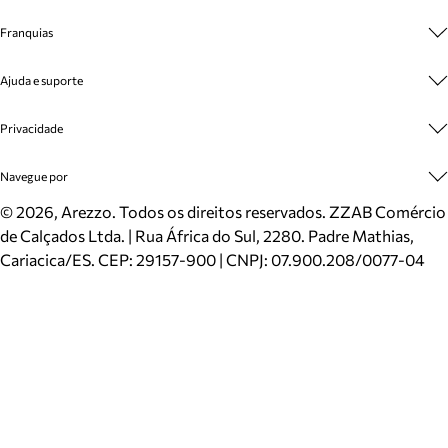
Sobre A Marca
Franquias
Cashback
Trabalhe Conosco
Multimarcas
Ajuda e suporte
Venda Corporativa
Plano de Negócio
Sustentabilidade
Seja Franqueado
Central de Atendimento
Privacidade
Mapa do Site
Cadastro
Benefícios
Entrega
Termos de Uso
Navegue por
Inverno
Meus Pedidos
Politica e Privacidade
Mundo Arezzo
Trocas e Devoluções
Sapatos
©
2026
, Arezzo. Todos os direitos reservados.
ZZAB Comércio
Cartão Presente
Bolsas
de Calçados Ltda. | Rua África do Sul, 2280. Padre Mathias,
Localizador de lojas
Scarpins
Cariacica/ES. CEP: 29157-900 | CNPJ: 07.900.208/0077-04
Sapatilhas
Mocassins
Tênis
Sandálias
Mules
Rasteiras