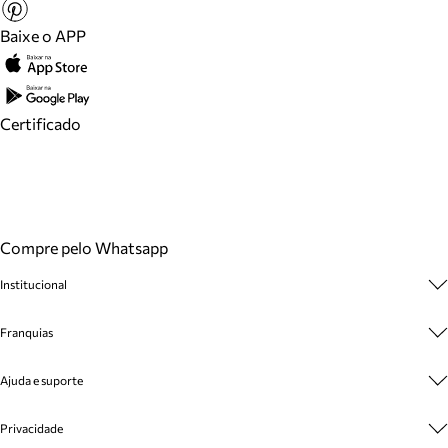
Baixe o APP
Certificado
Compre pelo Whatsapp
Institucional
Sobre A Marca
Franquias
Cashback
Trabalhe Conosco
Multimarcas
Ajuda e suporte
Venda Corporativa
Plano de Negócio
Sustentabilidade
Seja Franqueado
Central de Atendimento
Privacidade
Mapa do Site
Cadastro