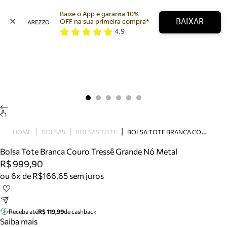
Baixe o App e garanta 10% 
BAIXAR
OFF na sua primeira compra* 
4,9
Arezzo
Favoritos
categorias sugeridas
Buscar produtos
Bota
Papete
Scarpin
Mocassim
Bolsa
B
OLSA TOTE BRANCA COURO TRESSÊ GRANDE NÓ METAL
HOME
BOLSAS
BOLSAS TOTE
Sapatilha
Bolsa Tote Branca Couro Tressê Grande Nó Metal
Tamanco
R$ 999,90
Tênis
ou 6x de R$166,65 sem juros
Mule
Rasteira
Precisa de ajuda?
Tire dúvidas sobre pedidos, devoluções e mais.
Receba até
R$ 119,99
de cashback
Saiba mais