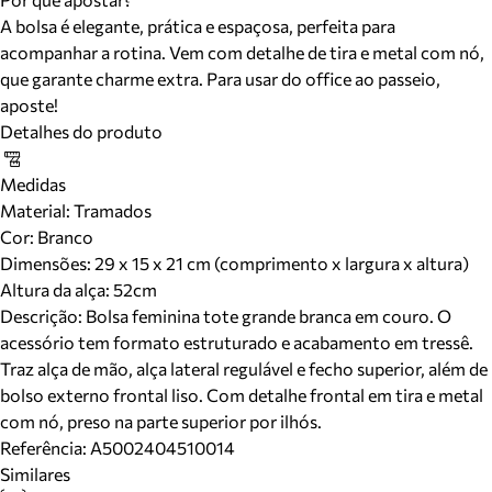
A bolsa é elegante, prática e espaçosa, perfeita para
acompanhar a rotina. Vem com detalhe de tira e metal com nó,
que garante charme extra. Para usar do office ao passeio,
aposte!
Detalhes do produto
Medidas
Material
:
Tramados
Cor
:
Branco
Dimensões:
29 x 15 x 21 cm (comprimento x largura x altura)
Altura da alça:
52
cm
Descrição:
Bolsa feminina tote grande branca em couro. O
acessório tem formato estruturado e acabamento em tressê.
Traz alça de mão, alça lateral regulável e fecho superior, além de
bolso externo frontal liso. Com detalhe frontal em tira e metal
com nó, preso na parte superior por ilhós.
Referência:
A5002404510014
Similares