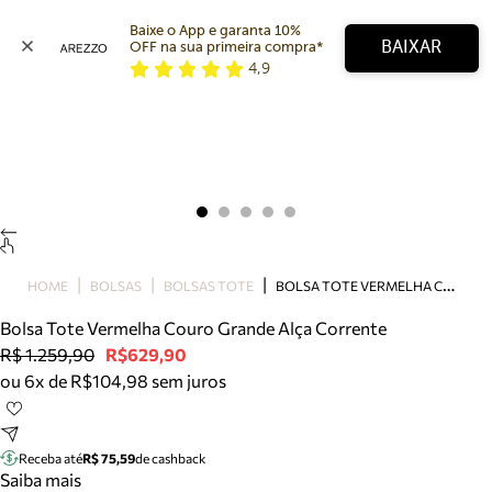
Baixe o App e garanta 10% 
BAIXAR
OFF na sua primeira compra* 
4,9
Arezzo
Favoritos
categorias sugeridas
Buscar produtos
Bota
Papete
Scarpin
Mocassim
Bolsa
B
OLSA TOTE VERMELHA COURO GRANDE ALÇA CORRENTE
HOME
BOLSAS
BOLSAS TOTE
Sapatilha
Bolsa Tote Vermelha Couro Grande Alça Corrente
Tamanco
R$ 1.259,90
R$629,90
Tênis
ou 6x de R$104,98 sem juros
Mule
Rasteira
Precisa de ajuda?
Tire dúvidas sobre pedidos, devoluções e mais.
Receba até
R$ 75,59
de cashback
Saiba mais