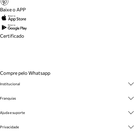
Baixe o APP
Certificado
Compre pelo Whatsapp
Institucional
Sobre A Marca
Franquias
Cashback
Trabalhe Conosco
Multimarcas
Ajuda e suporte
Venda Corporativa
Plano de Negócio
Sustentabilidade
Seja Franqueado
Central de Atendimento
Privacidade
Mapa do Site
Cadastro