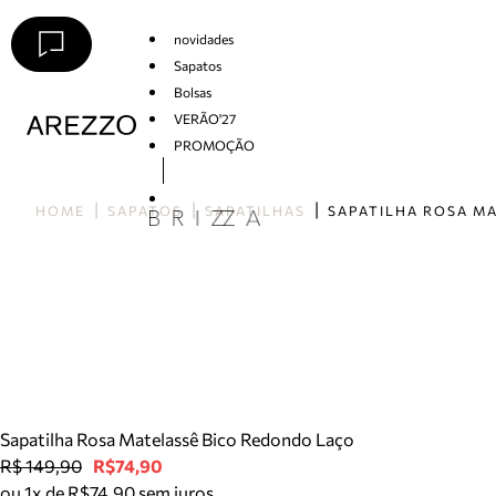
novidades
Sapatos
Bolsas
VERÃO'27
PROMOÇÃO
Arezzo
HOME
SAPATOS
SAPATILHAS
Sapatilha Rosa Matelassê Bico Redondo Laço
R$ 149,90
R$74,90
ou 1x de R$74,90 sem juros