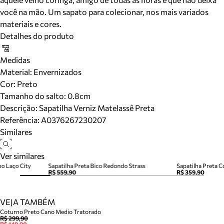
você na mão. Um sapato para colecionar, nos mais variados
materiais e cores.
Detalhes do produto
Medidas
Material
:
Envernizados
Cor
:
Preto
Tamanho do salto:
0.8cm
Descrição:
Sapatilha Verniz Matelassê Preta
Referência:
A0376267230207
Similares
Ver similares
no Laço City
Sapatilha Preta Bico Redondo Strass
Sapatilha Preta C
R$ 559,90
R$ 359,90
VEJA TAMBÉM
Coturno Preto Cano Medio Tratorado
R$ 299,90