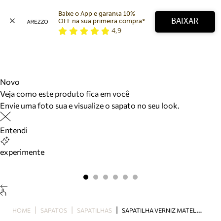
Baixe o App e garanta 10% 
BAIXAR
OFF na sua primeira compra* 
4,9
Arezzo
Favoritos
categorias sugeridas
Buscar produtos
Bota
Novo
Papete
Veja como este produto fica em você
Scarpin
Envie uma foto sua e visualize o sapato no seu look.
Mocassim
Bolsa
Entendi
Sapatilha
Tamanco
experimente
Tênis
Mule
Rasteira
Precisa de ajuda?
Tire dúvidas sobre pedidos, devoluções e mais.
S
APATILHA VERNIZ MATELASSÊ PRETA
HOME
SAPATOS
SAPATILHAS