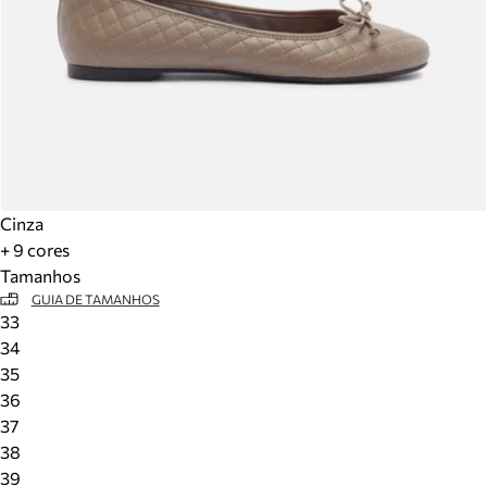
Cinza
+ 9 cores
Tamanhos
GUIA DE TAMANHOS
33
34
35
36
37
38
39