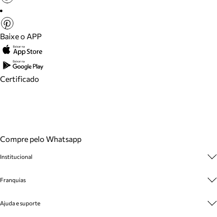
Baixe o APP
Certificado
Compre pelo Whatsapp
Institucional
Sobre A Marca
Franquias
Cashback
Trabalhe Conosco
Multimarcas
Ajuda e suporte
Venda Corporativa
Plano de Negócio