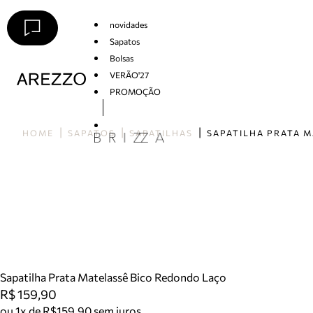
novidades
Sapatos
Bolsas
VERÃO'27
PROMOÇÃO
Arezzo
HOME
SAPATOS
SAPATILHAS
Sapatilha Prata Matelassê Bico Redondo Laço
R$ 159,90
ou 1x de R$159,90 sem juros