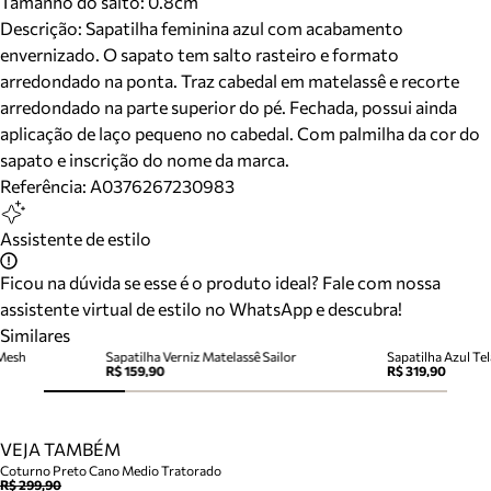
Tamanho do salto:
0.8cm
Descrição:
Sapatilha feminina azul com acabamento
envernizado. O sapato tem salto rasteiro e formato
arredondado na ponta. Traz cabedal em matelassê e recorte
arredondado na parte superior do pé. Fechada, possui ainda
aplicação de laço pequeno no cabedal. Com palmilha da cor do
sapato e inscrição do nome da marca.
Referência:
A0376267230983
Assistente de estilo
Ficou na dúvida se esse é o produto ideal? Fale com nossa
assistente virtual de estilo no WhatsApp e descubra!
Similares
 Mesh
Sapatilha Verniz Matelassê Sailor
Sapatilha Azul Tel
R$ 159,90
R$ 319,90
VEJA TAMBÉM
Coturno Preto Cano Medio Tratorado
R$ 299,90