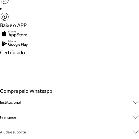
Baixe o APP
Certificado
Compre pelo Whatsapp
Institucional
Sobre A Marca
Franquias
Cashback
Trabalhe Conosco
Multimarcas
Ajuda e suporte
Venda Corporativa
Plano de Negócio