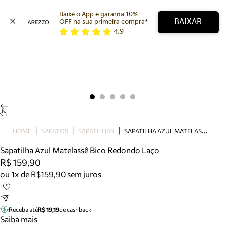
Baixe o App e garanta 10% 
BAIXAR
OFF na sua primeira compra* 
4,9
Arezzo
Favoritos
categorias sugeridas
Buscar produtos
Bota
Papete
Scarpin
Mocassim
Bolsa
S
APATILHA AZUL MATELASSÊ BICO REDONDO LAÇO
HOME
SAPATOS
SAPATILHAS
Sapatilha
Sapatilha Azul Matelassê Bico Redondo Laço
Tamanco
R$ 159,90
Tênis
ou 1x de R$159,90 sem juros
Mule
Rasteira
Precisa de ajuda?
Tire dúvidas sobre pedidos, devoluções e mais.
Receba até
R$ 19,19
de cashback
Saiba mais