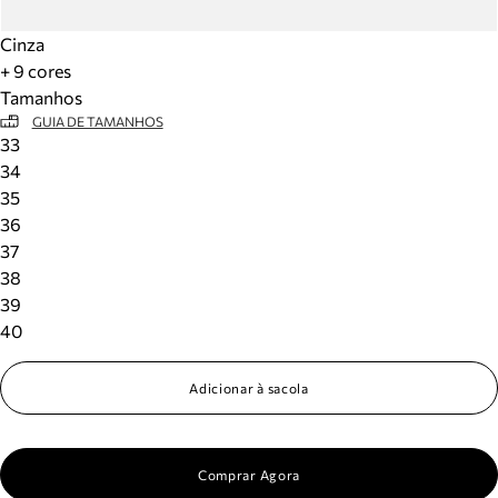
Cinza
+ 9 cores
Tamanhos
GUIA DE TAMANHOS
33
34
35
36
37
38
39
40
Adicionar à sacola
Comprar Agora