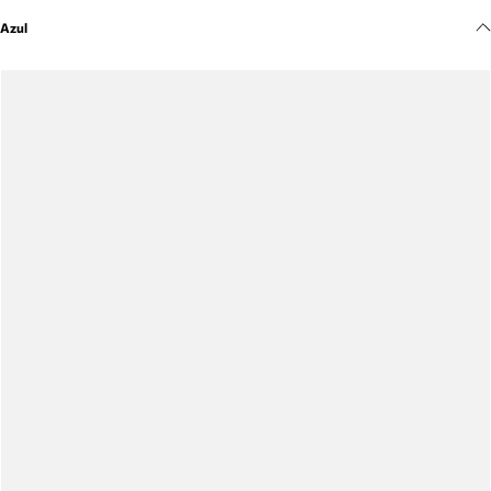
Meus pedidos
Azul
Acompanhe seus pedidos e solicite devoluções.