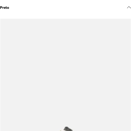
Meus pedidos
Preto
Acompanhe seus pedidos e solicite devoluções.