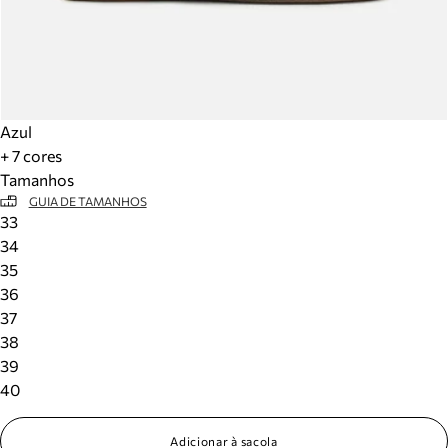
Azul
+ 7 cores
Tamanhos
GUIA DE TAMANHOS
33
34
35
36
37
38
39
40
Adicionar à sacola