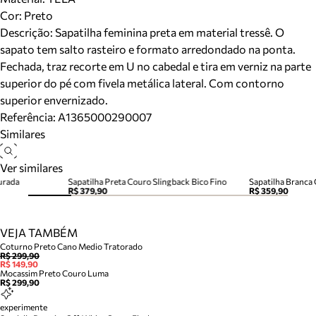
Cor
:
Preto
Descrição:
Sapatilha feminina preta em material tressê. O
sapato tem salto rasteiro e formato arredondado na ponta.
Fechada, traz recorte em U no cabedal e tira em verniz na parte
superior do pé com fivela metálica lateral. Com contorno
superior envernizado.
Referência:
A1365000290007
Similares
Ver similares
ourada
Sapatilha Preta Couro Slingback Bico Fino
R$ 379,90
R$ 359,90
VEJA TAMBÉM
Coturno Preto Cano Medio Tratorado
R$ 299,90
R$ 149,90
Mocassim Preto Couro Luma
R$ 299,90
experimente