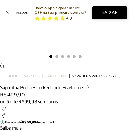
Baixe o App e garanta 10% 
BAIXAR
OFF na sua primeira compra* 
4,9
Arezzo
Favoritos
categorias sugeridas
Buscar produtos
Bota
Papete
Scarpin
Mocassim
Bolsa
S
APATILHA PRETA BICO REDONDO FIVELA TRESSÊ
HOME
SAPATOS
SAPATILHAS
Sapatilha
Sapatilha Preta Bico Redondo Fivela Tressê
Tamanco
R$ 499,90
Tênis
ou 5x de R$99,98 sem juros
Mule
Rasteira
Precisa de ajuda?
Tire dúvidas sobre pedidos, devoluções e mais.
Receba até
R$ 59,99
de cashback
Saiba mais