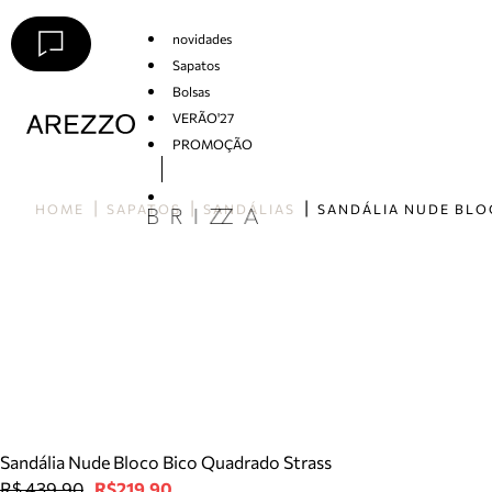
novidades
Sapatos
Bolsas
VERÃO'27
PROMOÇÃO
Arezzo
HOME
SAPATOS
SANDÁLIAS
Sandália Nude Bloco Bico Quadrado Strass
R$ 439,90
R$219,90