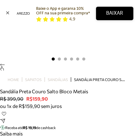
Baixe o App e garanta 10% 
BAIXAR
OFF na sua primeira compra* 
4,9
Arezzo
Favoritos
categorias sugeridas
Buscar produtos
Bota
Papete
Scarpin
Mocassim
Bolsa
S
ANDÁLIA PRETA COURO SALTO BLOCO METAIS
HOME
SAPATOS
SANDÁLIAS
Sapatilha
Sandália Preta Couro Salto Bloco Metais
Tamanco
R$ 399,90
R$159,90
Tênis
ou 1x de R$159,90 sem juros
Mule
Rasteira
Precisa de ajuda?
Tire dúvidas sobre pedidos, devoluções e mais.
Receba até
R$ 19,19
de cashback
Saiba mais