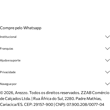
Compre pelo Whatsapp
Institucional
Sobre A Marca
Franquias
Cashback
Trabalhe Conosco
Multimarcas
Ajuda e suporte
Venda Corporativa
Plano de Negócio
Sustentabilidade
Seja Franqueado
Central de Atendimento
Privacidade
Mapa do Site
Cadastro
Benefícios
Entrega
Termos de Uso
Navegue por
Inverno
Meus Pedidos
Politica e Privacidade
Mundo Arezzo
Trocas e Devoluções
Sapatos
©
2026
, Arezzo. Todos os direitos reservados.
ZZAB Comércio
Cartão Presente
Bolsas
de Calçados Ltda. | Rua África do Sul, 2280. Padre Mathias,
Localizador de lojas
Scarpins
Cariacica/ES. CEP: 29157-900 | CNPJ: 07.900.208/0077-04