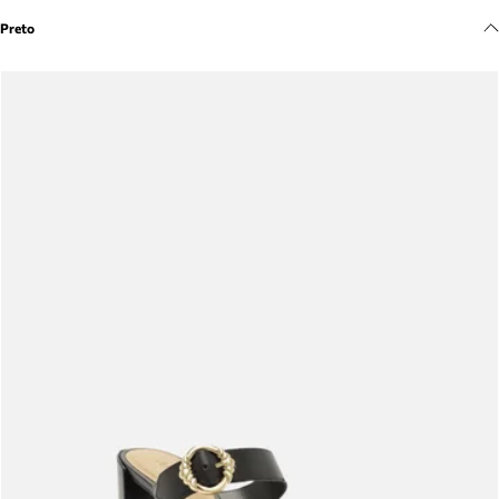
Meus pedidos
Preto
Acompanhe seus pedidos e solicite devoluções.