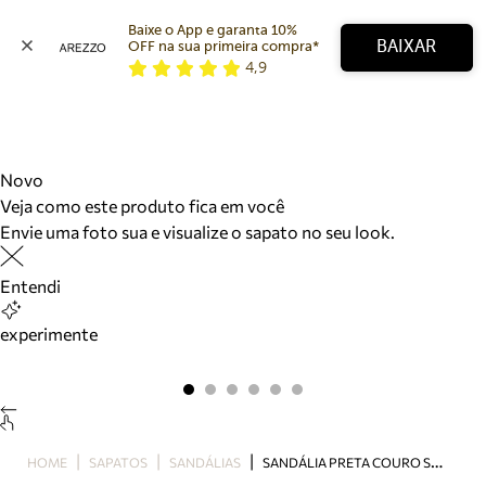
Baixe o App e garanta 10% 
BAIXAR
OFF na sua primeira compra* 
4,9
Arezzo
Favoritos
categorias sugeridas
Buscar produtos
Bota
Novo
Papete
Veja como este produto fica em você
Scarpin
Envie uma foto sua e visualize o sapato no seu look.
Mocassim
Bolsa
Entendi
Sapatilha
Tamanco
experimente
Tênis
Mule
Rasteira
Precisa de ajuda?
Tire dúvidas sobre pedidos, devoluções e mais.
S
ANDÁLIA PRETA COURO SALTO MÉDIO FINO TIRAS
HOME
SAPATOS
SANDÁLIAS