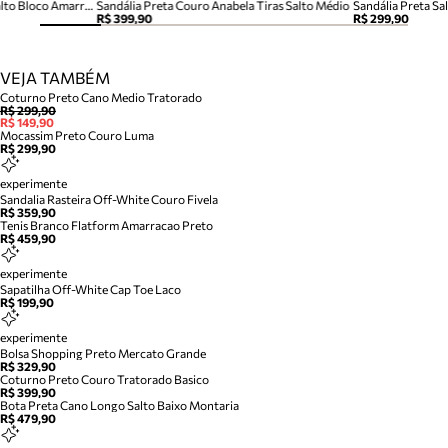
Sandália Camila Nobuck Nó Salto Bloco Amarração Preta
Sandália Preta Couro Anabela Tiras Salto Médio
Sandália Preta Sa
R$ 399,90
R$ 299,90
VEJA TAMBÉM
Coturno Preto Cano Medio Tratorado
R$ 299,90
R$ 149,90
Mocassim Preto Couro Luma
R$ 299,90
experimente
Sandalia Rasteira Off-White Couro Fivela
R$ 359,90
Tenis Branco Flatform Amarracao Preto
R$ 459,90
experimente
Sapatilha Off-White Cap Toe Laco
R$ 199,90
experimente
Bolsa Shopping Preto Mercato Grande
R$ 329,90
Coturno Preto Couro Tratorado Basico
R$ 399,90
Bota Preta Cano Longo Salto Baixo Montaria
R$ 479,90