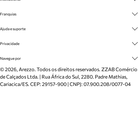
Sobre A Marca
Franquias
Cashback
Trabalhe Conosco
Multimarcas
Ajuda e suporte
Venda Corporativa
Plano de Negócio
Sustentabilidade
Seja Franqueado
Central de Atendimento
Privacidade
Mapa do Site
Cadastro
Benefícios
Entrega
Termos de Uso
Navegue por
Inverno
Meus Pedidos
Politica e Privacidade
Mundo Arezzo
Trocas e Devoluções
Sapatos
©
2026
, Arezzo. Todos os direitos reservados.
ZZAB Comércio
Cartão Presente
Bolsas
de Calçados Ltda. | Rua África do Sul, 2280. Padre Mathias,
Localizador de lojas
Scarpins
Cariacica/ES. CEP: 29157-900 | CNPJ: 07.900.208/0077-04
Sapatilhas
Mocassins
Tênis
Sandálias
Mules
Rasteiras