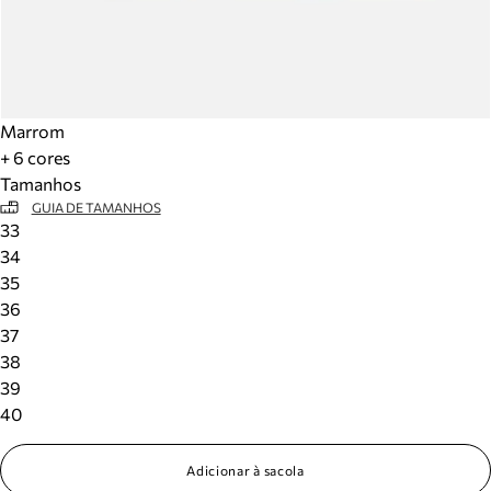
Marrom
+ 6 cores
Tamanhos
GUIA DE TAMANHOS
33
34
35
36
37
38
39
40
Adicionar à sacola