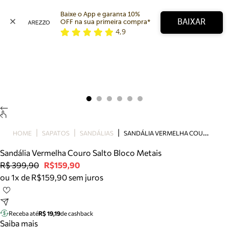
Baixe o App e garanta 10% 
BAIXAR
OFF na sua primeira compra* 
4,9
Arezzo
Favoritos
categorias sugeridas
Buscar produtos
Bota
Papete
Scarpin
Mocassim
Bolsa
S
ANDÁLIA VERMELHA COURO SALTO BLOCO METAIS
HOME
SAPATOS
SANDÁLIAS
Sapatilha
Sandália Vermelha Couro Salto Bloco Metais
Tamanco
R$ 399,90
R$159,90
Tênis
ou 1x de R$159,90 sem juros
Mule
Rasteira
Precisa de ajuda?
Tire dúvidas sobre pedidos, devoluções e mais.
Receba até
R$ 19,19
de cashback
Saiba mais