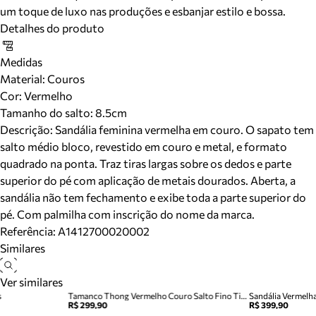
um toque de luxo nas produções e esbanjar estilo e bossa.
Detalhes do produto
Medidas
Material
:
Couros
Cor
:
Vermelho
Tamanho do salto:
8.5cm
Descrição:
Sandália feminina vermelha em couro. O sapato tem
salto médio bloco, revestido em couro e metal, e formato
quadrado na ponta. Traz tiras largas sobre os dedos e parte
superior do pé com aplicação de metais dourados. Aberta, a
sandália não tem fechamento e exibe toda a parte superior do
pé. Com palmilha com inscrição do nome da marca.
Referência:
A1412700020002
Similares
Ver similares
s
Tamanco Thong Vermelho Couro Salto Fino Tira Dedo
Sandália Vermelh
R$ 299,90
R$ 399,90