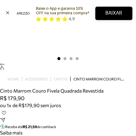
Baixe o App e garanta 10% 
BAIXAR
OFF na sua primeira compra* 
4,9
Arezzo
Favoritos
categorias sugeridas
Buscar produtos
Bota
Papete
Scarpin
Mocassim
Bolsa
C
INTO MARROM COURO FIVELA QUADRADA REVESTIDA
HOME
ACESSÓRIOS
CINTOS
Sapatilha
Cinto Marrom Couro Fivela Quadrada Revestida
Tamanco
R$ 179,90
Tênis
ou 1x de R$179,90 sem juros
Mule
Rasteira
Precisa de ajuda?
Tire dúvidas sobre pedidos, devoluções e mais.
Receba até
R$ 21,59
de cashback
Saiba mais