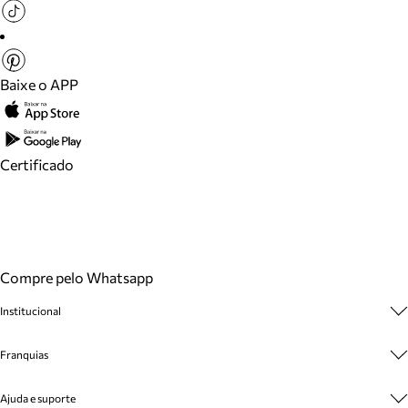
Baixe o APP
Certificado
Compre pelo Whatsapp
Institucional
Sobre A Marca
Franquias
Cashback
Trabalhe Conosco
Multimarcas
Ajuda e suporte