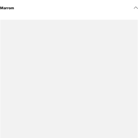
Meus pedidos
Marrom
Acompanhe seus pedidos e solicite devoluções.