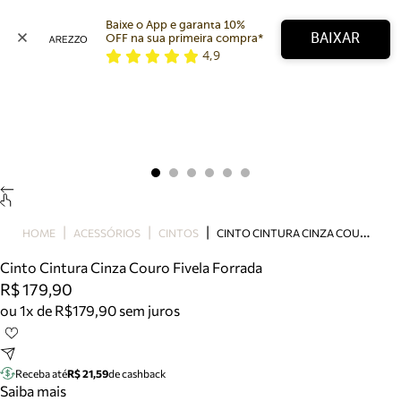
Baixe o App e garanta 10% 
BAIXAR
OFF na sua primeira compra* 
4,9
Arezzo
Favoritos
categorias sugeridas
Buscar produtos
Bota
Papete
Scarpin
Mocassim
Bolsa
C
INTO CINTURA CINZA COURO FIVELA FORRADA
HOME
ACESSÓRIOS
CINTOS
Sapatilha
Cinto Cintura Cinza Couro Fivela Forrada
Tamanco
R$ 179,90
Tênis
ou 1x de R$179,90 sem juros
Mule
Rasteira
Precisa de ajuda?
Tire dúvidas sobre pedidos, devoluções e mais.
Receba até
R$ 21,59
de cashback
Saiba mais