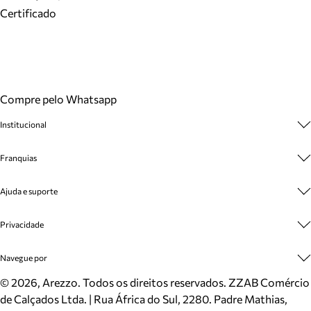
Certificado
Compre pelo Whatsapp
Institucional
Sobre A Marca
Franquias
Cashback
Trabalhe Conosco
Multimarcas
Ajuda e suporte
Venda Corporativa
Plano de Negócio
Sustentabilidade
Seja Franqueado
Central de Atendimento
Privacidade
Mapa do Site
Cadastro
Benefícios
Entrega
Termos de Uso
Navegue por
Inverno
Meus Pedidos
Politica e Privacidade
Mundo Arezzo
Trocas e Devoluções
Sapatos
©
2026
, Arezzo. Todos os direitos reservados.
ZZAB Comércio
Cartão Presente
Bolsas
de Calçados Ltda. | Rua África do Sul, 2280. Padre Mathias,