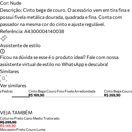
Cor
:
Nude
Descrição:
Cinto bege de couro. O acessório vem em tira fina e
possui fivela metálica dourada, quadrada e fina. Conta com
passador na mesma cor do cinto e ajuste regulável.
Referência:
A4300004140038
Assistente de estilo
Ficou na dúvida se esse é o produto ideal? Fale com nossa
assistente virtual de estilo no WhatsApp e descubra!
Similares
Ver similares
a Pedras
Cinto Bege Couro Fino Fivela Arredondada
Cinto Bege Couro
R$ 169,90
R$ 269,90
VEJA TAMBÉM
Coturno Preto Cano Medio Tratorado
R$ 299,90
R$ 149,90
Mocassim Preto Couro Luma