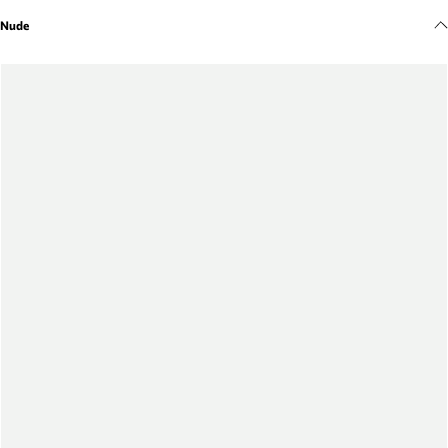
Meus pedidos
Nude
Acompanhe seus pedidos e solicite devoluções.