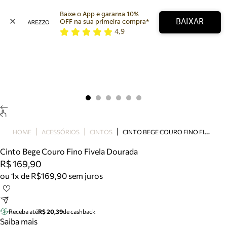
Baixe o App e garanta 10% 
BAIXAR
OFF na sua primeira compra* 
4,9
Arezzo
Favoritos
categorias sugeridas
Buscar produtos
Bota
Papete
Scarpin
Mocassim
Bolsa
C
INTO BEGE COURO FINO FIVELA DOURADA
HOME
ACESSÓRIOS
CINTOS
Sapatilha
Cinto Bege Couro Fino Fivela Dourada
Tamanco
R$ 169,90
Tênis
ou 1x de R$169,90 sem juros
Mule
Rasteira
Precisa de ajuda?
Tire dúvidas sobre pedidos, devoluções e mais.
Receba até
R$ 20,39
de cashback
Saiba mais