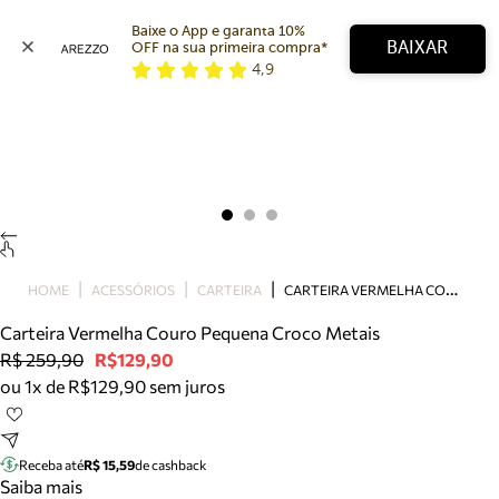
Baixe o App e garanta 10% 
BAIXAR
OFF na sua primeira compra* 
4,9
Arezzo
Favoritos
categorias sugeridas
Buscar produtos
Bota
Papete
Scarpin
Mocassim
Bolsa
C
ARTEIRA VERMELHA COURO PEQUENA CROCO METAIS
HOME
ACESSÓRIOS
CARTEIRA
Sapatilha
Carteira Vermelha Couro Pequena Croco Metais
Tamanco
R$ 259,90
R$129,90
Tênis
ou 1x de R$129,90 sem juros
Mule
Rasteira
Precisa de ajuda?
Tire dúvidas sobre pedidos, devoluções e mais.
Receba até
R$ 15,59
de cashback
Saiba mais