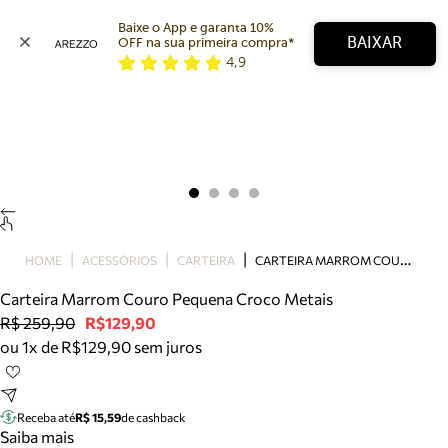
Baixe o App e garanta 10% 
BAIXAR
OFF na sua primeira compra* 
4,9
Arezzo
Favoritos
categorias sugeridas
Buscar produtos
Bota
Papete
Scarpin
Mocassim
Bolsa
C
ARTEIRA MARROM COURO PEQUENA CROCO METAIS
HOME
ACESSÓRIOS
CARTEIRA
Sapatilha
Carteira Marrom Couro Pequena Croco Metais
Tamanco
R$ 259,90
R$129,90
Tênis
ou 1x de R$129,90 sem juros
Mule
Rasteira
Precisa de ajuda?
Tire dúvidas sobre pedidos, devoluções e mais.
Receba até
R$ 15,59
de cashback
Saiba mais