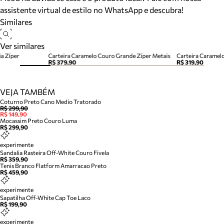
assistente virtual de estilo no WhatsApp e descubra!
Similares
Ver similares
a Zíper
Carteira Caramelo Couro Grande Zíper Metais
Carteira Caramel
R$ 379,90
R$ 319,90
VEJA TAMBÉM
Coturno Preto Cano Medio Tratorado
R$ 299,90
R$ 149,90
Mocassim Preto Couro Luma
R$ 299,90
experimente
Sandalia Rasteira Off-White Couro Fivela
R$ 359,90
Tenis Branco Flatform Amarracao Preto
R$ 459,90
experimente
Sapatilha Off-White Cap Toe Laco
R$ 199,90
experimente