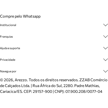
Compre pelo Whatsapp
Institucional
Sobre A Marca
Franquias
Cashback
Trabalhe Conosco
Multimarcas
Ajuda e suporte
Venda Corporativa
Plano de Negócio
Sustentabilidade
Seja Franqueado
Central de Atendimento
Privacidade
Mapa do Site
Cadastro
Benefícios
Entrega
Termos de Uso
Navegue por
Inverno
Meus Pedidos
Politica e Privacidade
Mundo Arezzo
Trocas e Devoluções
Sapatos
©
2026
, Arezzo. Todos os direitos reservados.
ZZAB Comércio
Cartão Presente
Bolsas
de Calçados Ltda. | Rua África do Sul, 2280. Padre Mathias,
Localizador de lojas
Scarpins
Cariacica/ES. CEP: 29157-900 | CNPJ: 07.900.208/0077-04
Sapatilhas
Mocassins