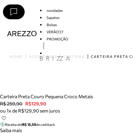
novidades
Sapatos
Bolsas
VERÃO'27
PROMOÇÃO
Arezzo
HOME
ACESSÓRIOS
CARTEIRA
Carteira Preta Couro Pequena Croco Metais
R$ 259,90
R$129,90
ou 1x de R$129,90 sem juros
Receba até
R$ 15,59
de cashback
Saiba mais