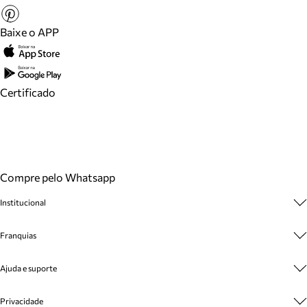
Baixe o APP
Certificado
Compre pelo Whatsapp
Institucional
Sobre A Marca
Franquias
Cashback
Trabalhe Conosco
Multimarcas
Ajuda e suporte
Venda Corporativa
Plano de Negócio
Sustentabilidade
Seja Franqueado
Central de Atendimento
Privacidade