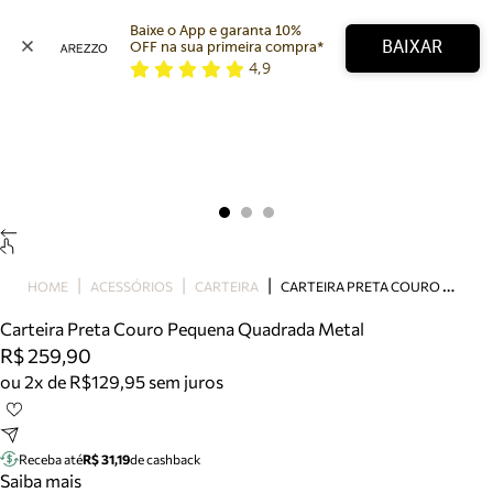
Baixe o App e garanta 10% 
BAIXAR
OFF na sua primeira compra* 
4,9
Arezzo
Favoritos
categorias sugeridas
Buscar produtos
Bota
Papete
Scarpin
Mocassim
Bolsa
C
ARTEIRA PRETA COURO PEQUENA QUADRADA METAL
HOME
ACESSÓRIOS
CARTEIRA
Sapatilha
Carteira Preta Couro Pequena Quadrada Metal
Tamanco
R$ 259,90
Tênis
ou 2x de R$129,95 sem juros
Mule
Rasteira
Precisa de ajuda?
Tire dúvidas sobre pedidos, devoluções e mais.
Receba até
R$ 31,19
de cashback
Saiba mais