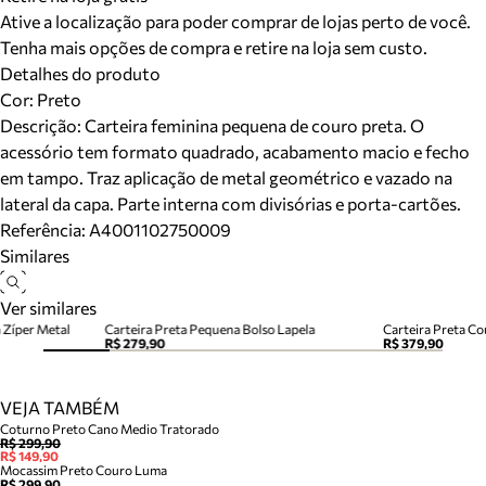
Ative a localização para poder comprar de lojas perto de você.
Tenha mais opções de compra e retire na loja sem custo.
Detalhes do produto
Cor
:
Preto
Descrição:
Carteira feminina pequena de couro preta. O
acessório tem formato quadrado, acabamento macio e fecho
em tampo. Traz aplicação de metal geométrico e vazado na
lateral da capa. Parte interna com divisórias e porta-cartões.
Referência:
A4001102750009
Similares
Ver similares
 Zíper Metal
Carteira Preta Pequena Bolso Lapela
Carteira Preta C
R$ 279,90
R$ 379,90
VEJA TAMBÉM
Coturno Preto Cano Medio Tratorado
R$ 299,90
R$ 149,90
Mocassim Preto Couro Luma
R$ 299,90