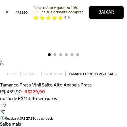
Baixe o App e garanta 10% 
BAIXAR
OFF na sua primeira compra* 
4,9
Arezzo
Favoritos
categorias sugeridas
Buscar produtos
Bota
Papete
Scarpin
Mocassim
Bolsa
T
AMANCO PRETO VINIL SALTO ALTO ANABELA PRATA
HOME
SAPATOS
SANDÁLIAS
Sapatilha
Tamanco Preto Vinil Salto Alto Anabela Prata
Tamanco
R$ 459,90
R$229,90
Tênis
ou 2x de R$114,95 sem juros
Mule
Rasteira
Precisa de ajuda?
Tire dúvidas sobre pedidos, devoluções e mais.
Receba até
R$ 27,59
de cashback
Saiba mais