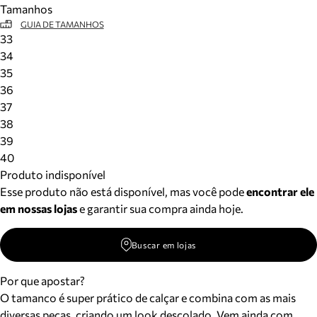
Tamanhos
Meus pedidos
GUIA DE TAMANHOS
Acompanhe seus pedidos e solicite devoluções.
33
34
35
36
37
38
39
40
Produto indisponível
Esse produto não está disponível, mas você pode
encontrar ele
em nossas lojas
e garantir sua compra ainda hoje.
Buscar em lojas
Por que apostar?
O tamanco é super prático de calçar e combina com as mais
diversas peças, criando um look descolado. Vem ainda com