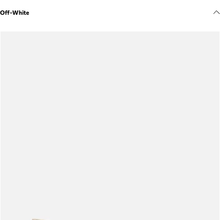
Meus pedidos
Off-White
Acompanhe seus pedidos e solicite devoluções.