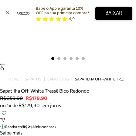
Baixe o App e garanta 10% 
BAIXAR
OFF na sua primeira compra* 
4,9
Arezzo
Favoritos
categorias sugeridas
Buscar produtos
Bota
Papete
Scarpin
Mocassim
Bolsa
S
APATILHA OFF-WHITE TRESSÊ BICO REDONDO
HOME
SAPATOS
SAPATILHAS
Sapatilha
Sapatilha Off-White Tressê Bico Redondo
Tamanco
R$ 359,90
R$179,90
Tênis
ou 1x de R$179,90 sem juros
Mule
Rasteira
Precisa de ajuda?
Tire dúvidas sobre pedidos, devoluções e mais.
Receba até
R$ 21,59
de cashback
Saiba mais