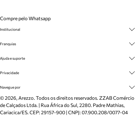
Compre pelo Whatsapp
Institucional
Sobre A Marca
Franquias
Cashback
Trabalhe Conosco
Multimarcas
Ajuda e suporte
Venda Corporativa
Plano de Negócio
Sustentabilidade
Seja Franqueado
Central de Atendimento
Privacidade
Mapa do Site
Cadastro
Benefícios
Entrega
Termos de Uso
Navegue por
Inverno
Meus Pedidos
Politica e Privacidade
Mundo Arezzo
Trocas e Devoluções
Sapatos
©
2026
, Arezzo. Todos os direitos reservados.
ZZAB Comércio
Cartão Presente
Bolsas
de Calçados Ltda. | Rua África do Sul, 2280. Padre Mathias,
Localizador de lojas
Scarpins
Cariacica/ES. CEP: 29157-900 | CNPJ: 07.900.208/0077-04
Sapatilhas
Mocassins
Tênis