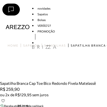
novidades
Sapatos
Bolsas
VERÃO'27
PROMOÇÃO
Arezzo
HOME
SAPATOS
SAPATILHAS
Sapatilha Branca Cap Toe Bico Redondo Fivela Matelassê
R$ 259,90
ou 2x de R$129,95 sem juros
Receba até
R$ 31,19
de cashback