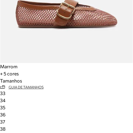
Marrom
+ 5 cores
Tamanhos
GUIA DE TAMANHOS
33
34
35
36
37
38