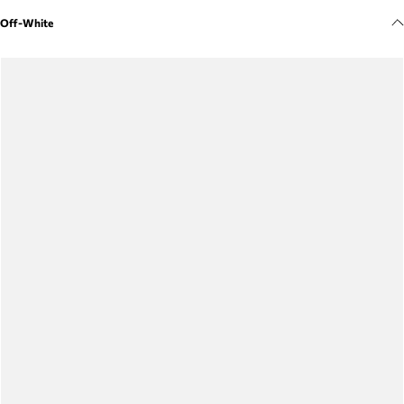
Meus pedidos
Off-White
Acompanhe seus pedidos e solicite devoluções.