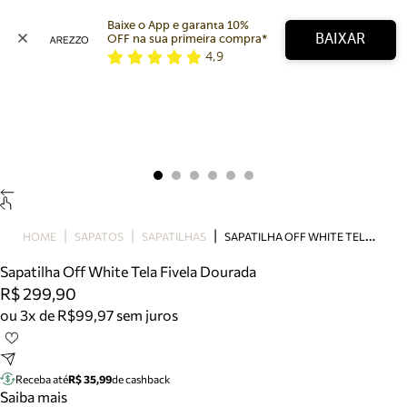
Baixe o App e garanta 10% 
BAIXAR
OFF na sua primeira compra* 
4,9
Arezzo
Favoritos
categorias sugeridas
Buscar produtos
Bota
Papete
Scarpin
Mocassim
Bolsa
S
APATILHA OFF WHITE TELA FIVELA DOURADA
HOME
SAPATOS
SAPATILHAS
Sapatilha
Sapatilha Off White Tela Fivela Dourada
Tamanco
R$ 299,90
Tênis
ou 3x de R$99,97 sem juros
Mule
Rasteira
Precisa de ajuda?
Tire dúvidas sobre pedidos, devoluções e mais.
Receba até
R$ 35,99
de cashback
Saiba mais