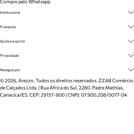
Compre pelo Whatsapp
Institucional
Sobre A Marca
Franquias
Cashback
Trabalhe Conosco
Multimarcas
Ajuda e suporte
Venda Corporativa
Plano de Negócio
Sustentabilidade
Seja Franqueado
Central de Atendimento
Privacidade
Mapa do Site
Cadastro
Benefícios
Entrega
Termos de Uso
Navegue por
Inverno
Meus Pedidos
Politica e Privacidade
Mundo Arezzo
Trocas e Devoluções
Sapatos
©
2026
, Arezzo. Todos os direitos reservados.
ZZAB Comércio
Cartão Presente
Bolsas
de Calçados Ltda. | Rua África do Sul, 2280. Padre Mathias,
Localizador de lojas
Scarpins
Cariacica/ES. CEP: 29157-900 | CNPJ: 07.900.208/0077-04
Sapatilhas
Mocassins
Tênis
Sandálias
Mules