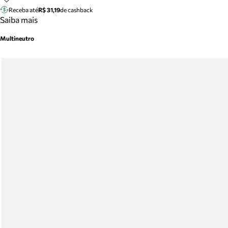
Receba até
R$ 31,19
de cashback
Saiba mais
Multineutro