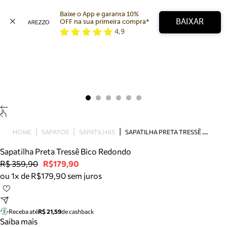
Baixe o App e garanta 10% 
BAIXAR
OFF na sua primeira compra* 
4,9
Arezzo
Favoritos
categorias sugeridas
Buscar produtos
Bota
Papete
Scarpin
Mocassim
Bolsa
S
APATILHA PRETA TRESSÊ BICO REDONDO
HOME
SAPATOS
SAPATILHAS
Sapatilha
Sapatilha Preta Tressê Bico Redondo
Tamanco
R$ 359,90
R$179,90
Tênis
ou 1x de R$179,90 sem juros
Mule
Rasteira
Precisa de ajuda?
Tire dúvidas sobre pedidos, devoluções e mais.
Receba até
R$ 21,59
de cashback
Saiba mais