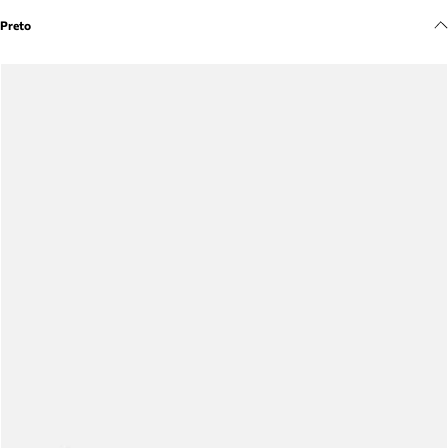
Meus pedidos
Preto
Acompanhe seus pedidos e solicite devoluções.