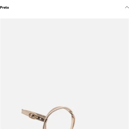
Meus pedidos
Preto
Acompanhe seus pedidos e solicite devoluções.