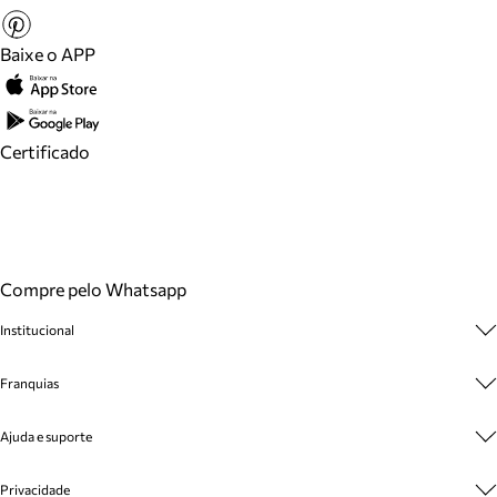
Baixe o APP
Certificado
Compre pelo Whatsapp
Institucional
Sobre A Marca
Franquias
Cashback
Trabalhe Conosco
Multimarcas
Ajuda e suporte
Venda Corporativa
Plano de Negócio
Sustentabilidade
Seja Franqueado
Central de Atendimento
Privacidade