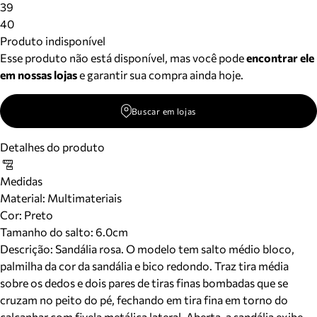
39
40
Produto indisponível
Esse produto não está disponível, mas você pode
encontrar ele
em nossas lojas
e garantir sua compra ainda hoje.
Buscar em lojas
Detalhes do produto
Medidas
Material
:
Multimateriais
Cor
:
Preto
Tamanho do salto:
6.0cm
Descrição:
Sandália rosa. O modelo tem salto médio bloco,
palmilha da cor da sandália e bico redondo. Traz tira média
sobre os dedos e dois pares de tiras finas bombadas que se
cruzam no peito do pé, fechando em tira fina em torno do
calcanhar com fivela metálica lateral. Aberta, a sandália exibe