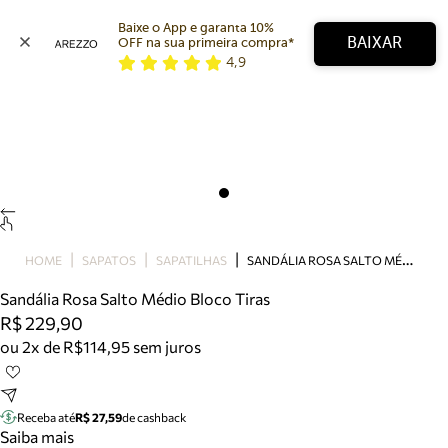
Baixe o App e garanta 10% 
BAIXAR
OFF na sua primeira compra* 
4,9
Arezzo
Favoritos
categorias sugeridas
Buscar produtos
Bota
Papete
Scarpin
Mocassim
Bolsa
S
ANDÁLIA ROSA SALTO MÉDIO BLOCO TIRAS
HOME
SAPATOS
SAPATILHAS
Sapatilha
Sandália Rosa Salto Médio Bloco Tiras
Tamanco
R$ 229,90
Tênis
ou 2x de R$114,95 sem juros
Mule
Rasteira
Precisa de ajuda?
Tire dúvidas sobre pedidos, devoluções e mais.
Receba até
R$ 27,59
de cashback
Saiba mais