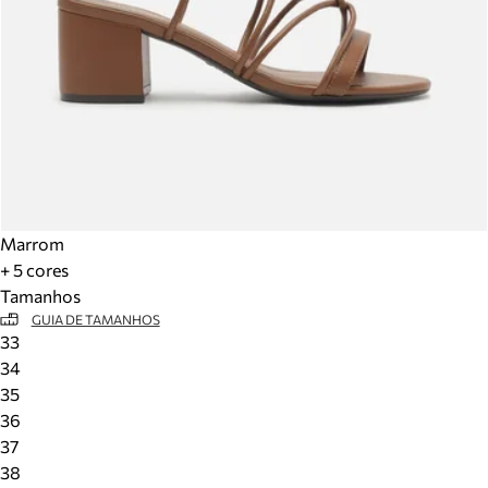
Marrom
+ 5 cores
Tamanhos
GUIA DE TAMANHOS
33
34
35
36
37
38