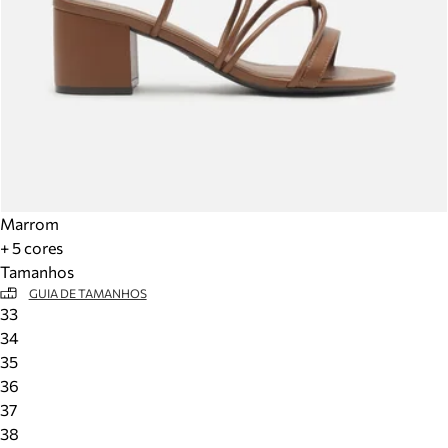
Marrom
+ 5 cores
Tamanhos
GUIA DE TAMANHOS
33
34
35
36
37
38