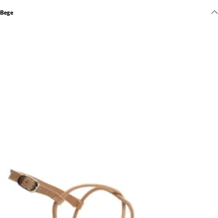
Meus pedidos
Bege
Acompanhe seus pedidos e solicite devoluções.