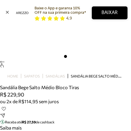
Baixe o App e garanta 10% 
BAIXAR
OFF na sua primeira compra* 
4,9
Arezzo
Favoritos
categorias sugeridas
Buscar produtos
Bota
Papete
Scarpin
Mocassim
Bolsa
S
ANDÁLIA BEGE SALTO MÉDIO BLOCO TIRAS
HOME
SAPATOS
SANDÁLIAS
Sapatilha
Sandália Bege Salto Médio Bloco Tiras
Tamanco
R$ 229,90
Tênis
ou 2x de R$114,95 sem juros
Mule
Rasteira
Precisa de ajuda?
Tire dúvidas sobre pedidos, devoluções e mais.
Receba até
R$ 27,59
de cashback
Saiba mais