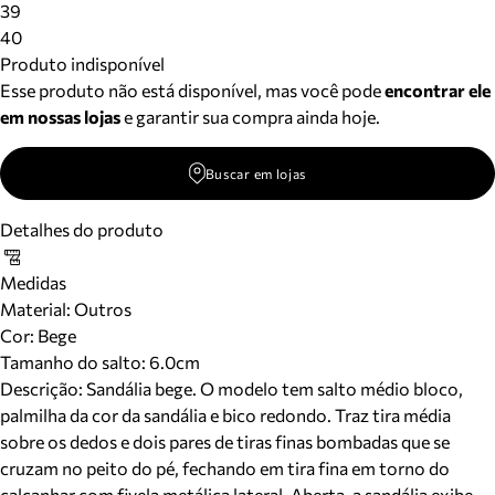
39
40
Produto indisponível
Esse produto não está disponível, mas você pode
encontrar ele
em nossas lojas
e garantir sua compra ainda hoje.
Buscar em lojas
Detalhes do produto
Medidas
Material
:
Outros
Cor
:
Bege
Tamanho do salto:
6.0cm
Descrição:
Sandália bege. O modelo tem salto médio bloco,
palmilha da cor da sandália e bico redondo. Traz tira média
sobre os dedos e dois pares de tiras finas bombadas que se
cruzam no peito do pé, fechando em tira fina em torno do
calcanhar com fivela metálica lateral. Aberta, a sandália exibe