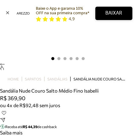
Baixe o App e garanta 10% 
BAIXAR
OFF na sua primeira compra* 
4,9
Arezzo
Favoritos
categorias sugeridas
Buscar produtos
Bota
Papete
Scarpin
Mocassim
Bolsa
S
ANDÁLIA NUDE COURO SALTO MÉDIO FINO ISABELLI
HOME
SAPATOS
SANDÁLIAS
Sapatilha
Sandália Nude Couro Salto Médio Fino Isabelli
Tamanco
R$ 369,90
Tênis
ou 4x de R$92,48 sem juros
Mule
Rasteira
Precisa de ajuda?
Tire dúvidas sobre pedidos, devoluções e mais.
Receba até
R$ 44,39
de cashback
Saiba mais