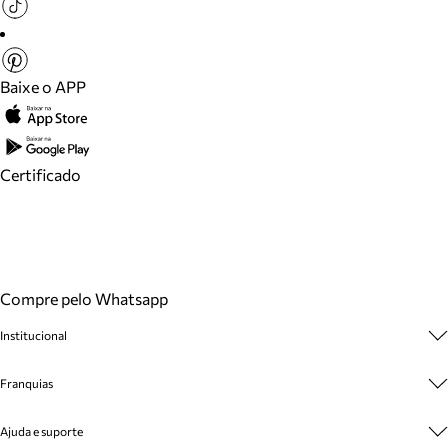
Baixe o APP
Certificado
Compre pelo Whatsapp
Institucional
Sobre A Marca
Franquias
Cashback
Trabalhe Conosco
Multimarcas
Ajuda e suporte
Venda Corporativa
Plano de Negócio