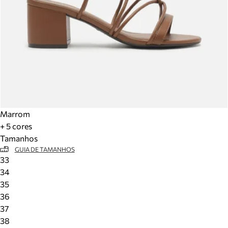
Marrom
+ 5 cores
Tamanhos
GUIA DE TAMANHOS
33
34
35
36
37
38