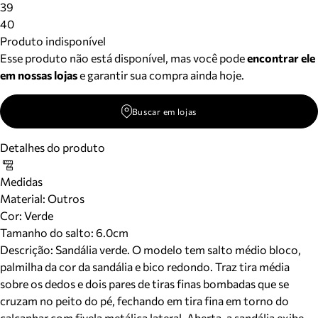
39
40
Produto indisponível
Esse produto não está disponível, mas você pode
encontrar ele
em nossas lojas
e garantir sua compra ainda hoje.
Buscar em lojas
Detalhes do produto
Medidas
Material
:
Outros
Cor
:
Verde
Tamanho do salto:
6.0cm
Descrição:
Sandália verde. O modelo tem salto médio bloco,
palmilha da cor da sandália e bico redondo. Traz tira média
sobre os dedos e dois pares de tiras finas bombadas que se
cruzam no peito do pé, fechando em tira fina em torno do
calcanhar com fivela metálica lateral. Aberta, a sandália exibe