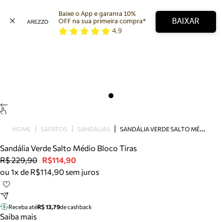
Baixe o App e garanta 10% 
BAIXAR
OFF na sua primeira compra* 
4,9
Arezzo
Favoritos
categorias sugeridas
Buscar produtos
Bota
Papete
Scarpin
Mocassim
Bolsa
S
ANDÁLIA VERDE SALTO MÉDIO BLOCO TIRAS
HOME
SAPATOS
SANDÁLIAS
Sapatilha
Sandália Verde Salto Médio Bloco Tiras
Tamanco
R$ 229,90
R$114,90
Tênis
ou 1x de R$114,90 sem juros
Mule
Rasteira
Precisa de ajuda?
Tire dúvidas sobre pedidos, devoluções e mais.
Receba até
R$ 13,79
de cashback
Saiba mais